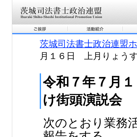
茨城司法書士政治連盟
月１６日 上月りょう
令和７年７月１
け街頭演説会
次のとおり業務
報告をする。