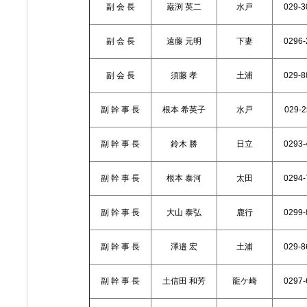
副 会 長
巌渕 英二
水戸
029-3
副 会 長
遠藤 元明
下妻
0296-
副 会 長
須藤 孝
土浦
029-8
副 幹 事 長
根本 希英子
水戸
029-2
副 幹 事 長
鈴木 勝
日立
0293-
副 幹 事 長
根本 泰河
太田
0294-
副 幹 事 長
大山 泰弘
鹿行
0299-
副 幹 事 長
澤邉 宏
土浦
029-8
副 幹 事 長
土信田 和芳
龍ケ崎
0297-