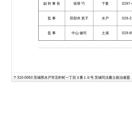
副 幹 事 長
張替 巧
下妻
0297-
監 事
田部井 恵子
水戸
029-2
監 事
中山 健司
土浦
029-8
〒310-0063 茨城県水戸市五軒町一丁目３番１６号 茨城司法書士政治連盟