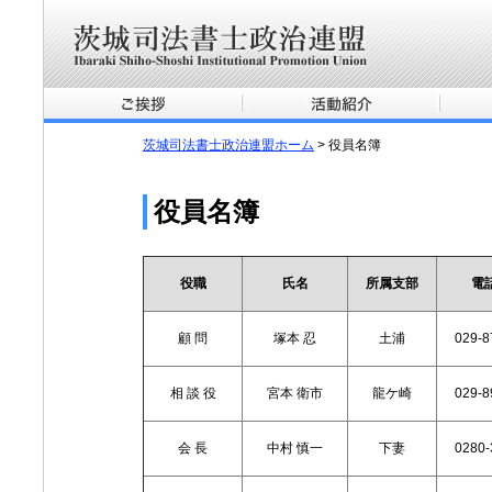
茨城司法書士政治連盟ホーム
> 役員名簿
役員名簿
役職
氏名
所属支部
電
顧 問
塚本 忍
土浦
029-8
相 談 役
宮本 衛市
龍ケ崎
029-8
会 長
中村 慎一
下妻
0280-