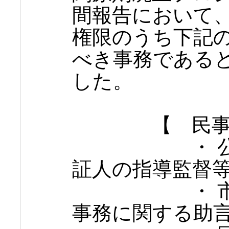
間報告において、
権限のうち下記
べき事務である
した。
【 民事行
・ 公証に
証人の指導監督
・ 市町村
事務に関する助