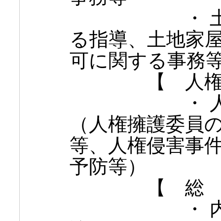
・ 土地家
る指導、土地家
可に関する事務
【 人権擁
・ 人権擁
（人権擁護委員
等、人権侵害事
予防等）
【 総 務
・ 内部管