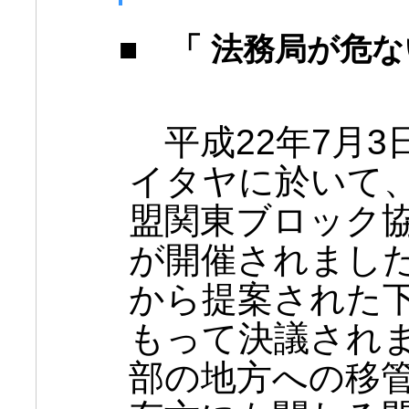
■ 「 法務局が危な
平成22年7月3
イタヤに於いて
盟関東ブロック協
が開催されまし
から提案された
もって決議され
部の地方への移