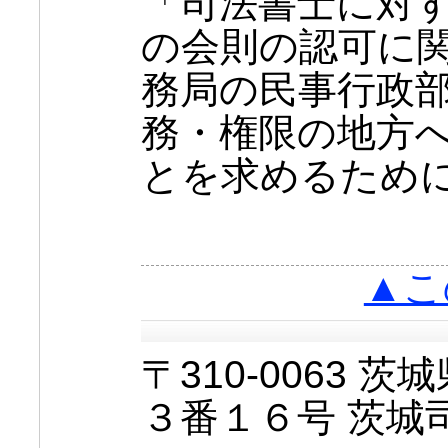
「司法書士に対
の会則の認可に
務局の民事行政
務・権限の地方
とを求めるため
▲こ
〒310-0063
３番１６号 茨城